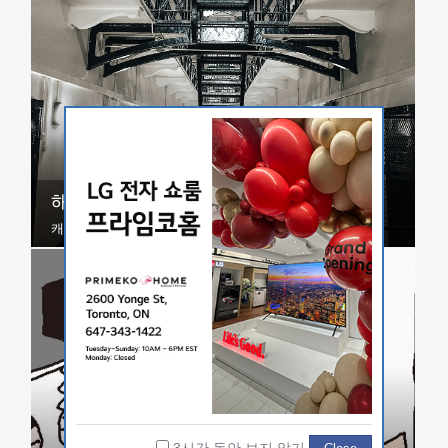
해외 수감 한국인 4년 새 25% 늘어
캐나다 등 54개국 1,325명...중국 424명 최다