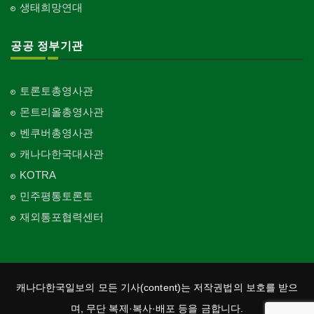
생태희망연대
공공 정부기관
토론토총영사관
몬트리올총영사관
벤쿠버총영사관
캐나다한국대사관
KOTRA
민주평통토론토
재외통포협력센터
캐나다한국일보의 모든 기사(content)는 저작권법의 보호를 받으
며, 무단 복제·복사·배포 등을 금합니다.