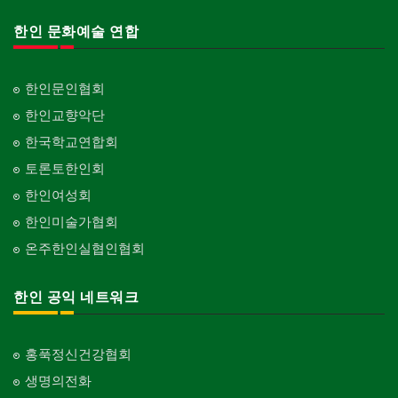
한인 문화예술 연합
한인문인협회
한인교향악단
한국학교연합회
토론토한인회
한인여성회
한인미술가협회
온주한인실협인협회
한인 공익 네트워크
홍푹정신건강협회
생명의전화