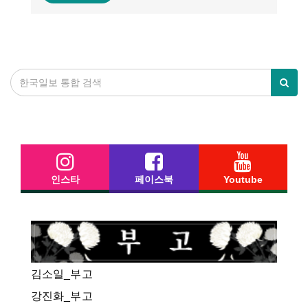
인스타
페이스북
Youtube
김소일_부고
강진화_부고