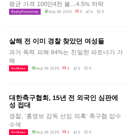
평균 가격 100만4천 불...4.5% 하락
Aug 06 2026
0
0
0
RealtyFinancing
살해 전 이미 경찰 찾았던 여성들
과거 폭력 피해 84%는 친밀한 파트너가 가
해
Aug 06 2026
0
0
0
HotNews
대한축구협회, 15년 전 외국인 심판에
성 접대
경찰, '홍명보 감독 선임 의혹' 축구협 압수
수색
Aug 06 2026
0
0
0
HotNews