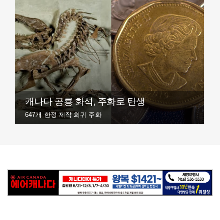
캐나다 공룡 화석, 주화로 탄생
647개 한정 제작 희귀 주화