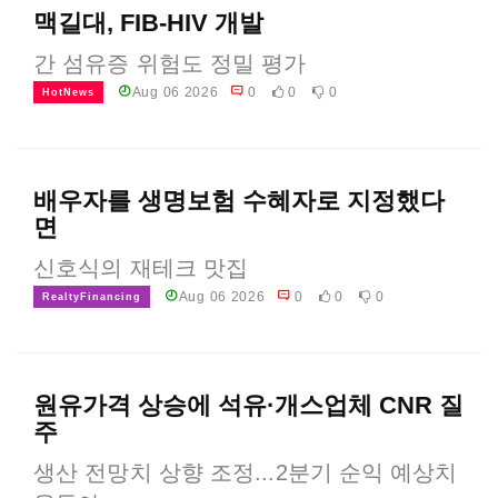
맥길대, FIB-HIV 개발
간 섬유증 위험도 정밀 평가
Aug 06 2026
0
0
0
HotNews
배우자를 생명보험 수혜자로 지정했다
면
신호식의 재테크 맛집
Aug 06 2026
0
0
0
RealtyFinancing
원유가격 상승에 석유·개스업체 CNR 질
주
생산 전망치 상향 조정...2분기 순익 예상치