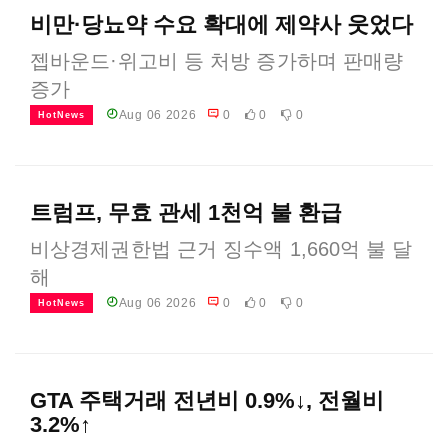
비만·당뇨약 수요 확대에 제약사 웃었다
젭바운드·위고비 등 처방 증가하며 판매량
증가
Aug 06 2026
0
0
0
HotNews
트럼프, 무효 관세 1천억 불 환급
비상경제권한법 근거 징수액 1,660억 불 달
해
Aug 06 2026
0
0
0
HotNews
GTA 주택거래 전년비 0.9%↓, 전월비
3.2%↑