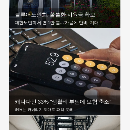
블루어노인회, 쏠쏠한 지원금 확보
대한노인회서 연 1만 불...'가뭄에 단비' 기대
캐나다인 33% "생활비 부담에 보험 축소"
84%는 커버리지 제대로 파악 못해