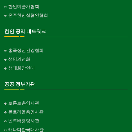
한인미술가협회
온주한인실협인협회
한인 공익 네트워크
홍푹정신건강협회
생명의전화
생태희망연대
공공 정부기관
토론토총영사관
몬트리올총영사관
벤쿠버총영사관
캐나다한국대사관