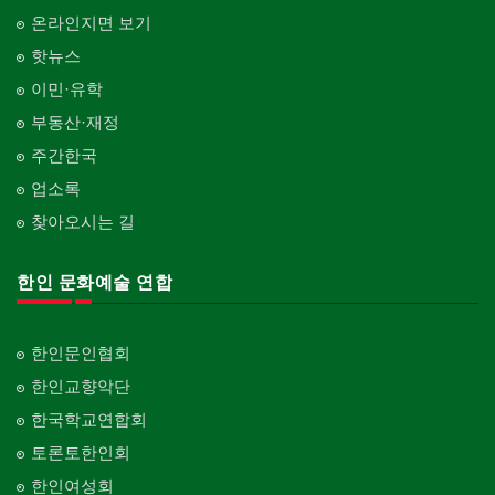
온라인지면 보기
핫뉴스
이민·유학
부동산·재정
주간한국
업소록
찾아오시는 길
한인 문화예술 연합
한인문인협회
한인교향악단
한국학교연합회
토론토한인회
한인여성회