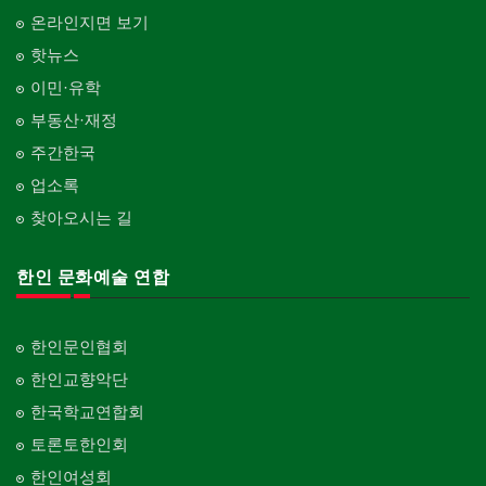
온라인지면 보기
핫뉴스
이민·유학
부동산·재정
주간한국
업소록
찾아오시는 길
한인 문화예술 연합
한인문인협회
한인교향악단
한국학교연합회
토론토한인회
한인여성회