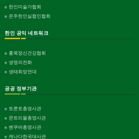
한인미술가협회
온주한인실협인협회
한인 공익 네트워크
홍푹정신건강협회
생명의전화
생태희망연대
공공 정부기관
토론토총영사관
몬트리올총영사관
벤쿠버총영사관
캐나다한국대사관