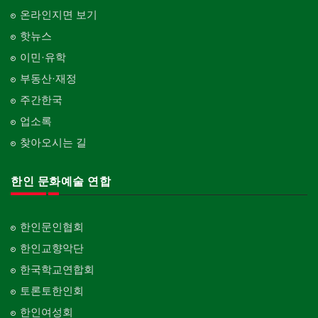
온라인지면 보기
핫뉴스
이민·유학
부동산·재정
주간한국
업소록
찾아오시는 길
한인 문화예술 연합
한인문인협회
한인교향악단
한국학교연합회
토론토한인회
한인여성회