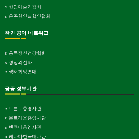
한인미술가협회
온주한인실협인협회
한인 공익 네트워크
홍푹정신건강협회
생명의전화
생태희망연대
공공 정부기관
토론토총영사관
몬트리올총영사관
벤쿠버총영사관
캐나다한국대사관