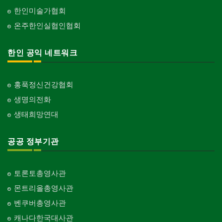
한인미술가협회
온주한인실협인협회
한인 공익 네트워크
홍푹정신건강협회
생명의전화
생태희망연대
공공 정부기관
토론토총영사관
몬트리올총영사관
벤쿠버총영사관
캐나다한국대사관