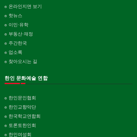
온라인지면 보기
핫뉴스
이민·유학
부동산·재정
주간한국
업소록
찾아오시는 길
한인 문화예술 연합
한인문인협회
한인교향악단
한국학교연합회
토론토한인회
한인여성회