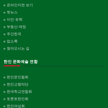
온라인지면 보기
핫뉴스
이민·유학
부동산·재정
주간한국
업소록
찾아오시는 길
한인 문화예술 연합
한인문인협회
한인교향악단
한국학교연합회
토론토한인회
한인여성회