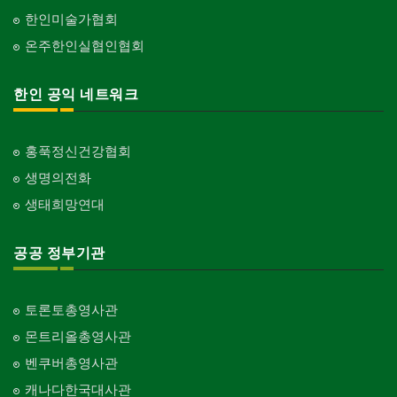
한인미술가협회
온주한인실협인협회
한인 공익 네트워크
홍푹정신건강협회
생명의전화
생태희망연대
공공 정부기관
토론토총영사관
몬트리올총영사관
벤쿠버총영사관
캐나다한국대사관