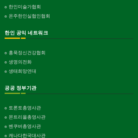
한인미술가협회
온주한인실협인협회
한인 공익 네트워크
홍푹정신건강협회
생명의전화
생태희망연대
공공 정부기관
토론토총영사관
몬트리올총영사관
벤쿠버총영사관
캐나다한국대사관