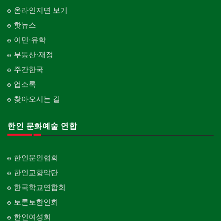
온라인지면 보기
핫뉴스
이민·유학
부동산·재정
주간한국
업소록
찾아오시는 길
한인 문화예술 연합
한인문인협회
한인교향악단
한국학교연합회
토론토한인회
한인여성회