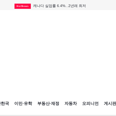
캐나다 실업률 6.4%...2년래 최저
HotNews
인기 치킨버거 리콜
HotNews
태국서 14세 중학생 총기난사...최소 8명 살해
HotNews
국세청 등 해킹 피해자 보상 청구 시작
HotNews
아동병원 직원 성범죄 혐의로 기소
HotNews
맨발로 누워있거나 냄새 풍기며 음식 먹고...
HotNews
미국 영주권 수속 한인, 공항서 체포돼
HotNews
"벌써 내년 여름이 기다려진다"
CultureSports
살사축제 총격 용의자 기소
HotNews
간한국
이민·유학
부동산·재정
자동차
오피니언
게시