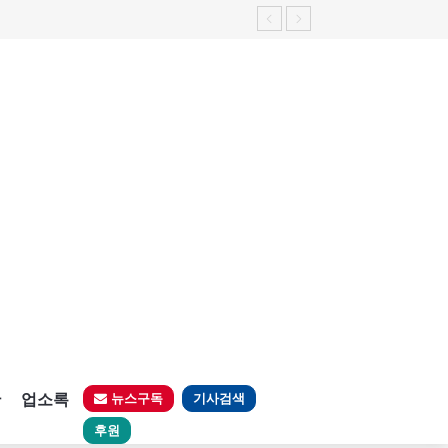
판
업소록
뉴스구독
기사검색
후원