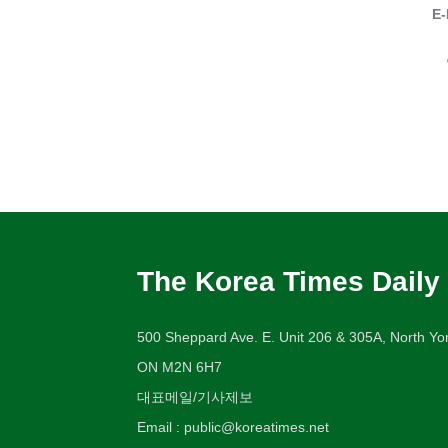
E-
The Korea Times Daily
500 Sheppard Ave. E. Unit 206 & 305A, North Yor
ON M2N 6H7
대표메일/기사제보
Email : public@koreatimes.net