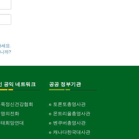
하세요.
니까?
인 공익 네트워크
공공 정부기관
홍푹정신건강협회
토론토총영사관
생명의전화
몬트리올총영사관
생태희망연대
벤쿠버총영사관
캐나다한국대사관