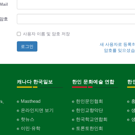
Mail
암호
사용자 이름 및 암호 저장
새 사용자로 등록
암호를 잊으셨습
캐나다 한국일보
한인 문화예술 연합
한
Masthead
한인문인협회
k,
온라인지면 보기
한인교향악단
핫뉴스
한국학교연합회
이민·유학
토론토한인회