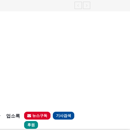
판
업소록
뉴스구독
기사검색
후원