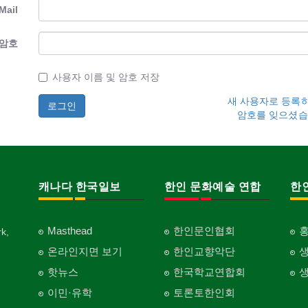
Mail
암호
사용자 이름 및 암호 저장
새 사용자로 등록
암호를 잊으셨습
캐나다 한국일보
한인 문화예술 연합
한
Masthead
한인문인협회
k,
온라인지면 보기
한인교향악단
핫뉴스
한국학교연합회
이민·유학
토론토한인회