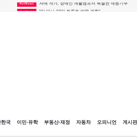
"임 대사 22일 토론토 방문 계획"
HotNews
캐나다 관광업, 올여름 기록적 호황
HotNews
온타리오 3곳 보궐선거 확정
HotNews
캐나다·미국 교역 20억 불 감소
HotNews
온타리오 공공기관 8곳 감사
HotNews
국내 신차 판매 2개월 연속 증가
Car
토론토 임대주택 5,600가구 공급
HotNews
"음향 시스템 필요한가요?"
HotNews
자매 작가, 장애인 재활캠프서 특별한 재능기부
HotNews
간한국
이민·유학
부동산·재정
자동차
오피니언
게시