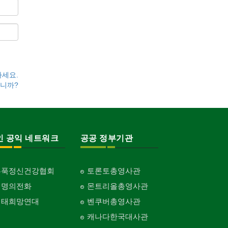
하세요.
니까?
인 공익 네트워크
공공 정부기관
홍푹정신건강협회
토론토총영사관
생명의전화
몬트리올총영사관
생태희망연대
벤쿠버총영사관
캐나다한국대사관