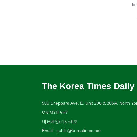
E-
The Korea Times Daily
500 Sheppard Ave. E. Unit 206 & 305A, North Yor
ON M2N 6H7
대표메일/기사제보
Email : public@koreatimes.net