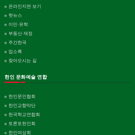
온라인지면 보기
핫뉴스
이민·유학
부동산·재정
주간한국
업소록
찾아오시는 길
한인 문화예술 연합
한인문인협회
한인교향악단
한국학교연합회
토론토한인회
한인여성회