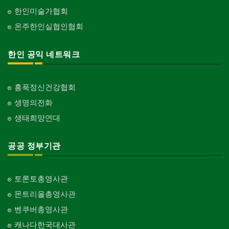
한인미술가협회
온주한인실협인협회
한인 공익 네트워크
홍푹정신건강협회
생명의전화
생태희망연대
공공 정부기관
토론토총영사관
몬트리올총영사관
벤쿠버총영사관
캐나다한국대사관