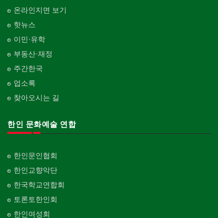
온라인지면 보기
핫뉴스
이민·유학
부동산·재정
주간한국
업소록
찾아오시는 길
한인 문화예술 연합
한인문인협회
한인교향악단
한국학교연합회
토론토한인회
한인여성회