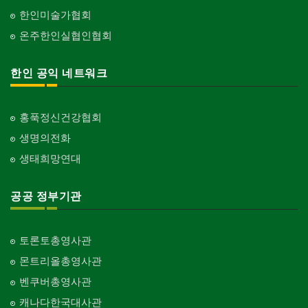
한인미술가협회
온주한인실협인협회
한인 공익 네트워크
홍푹정신건강협회
생명의전화
생태희망연대
공공 정부기관
토론토총영사관
몬트리올총영사관
벤쿠버총영사관
캐나다한국대사관