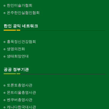
한인미술가협회
온주한인실협인협회
한인 공익 네트워크
홍푹정신건강협회
생명의전화
생태희망연대
공공 정부기관
토론토총영사관
몬트리올총영사관
벤쿠버총영사관
캐나다한국대사관