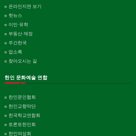
온라인지면 보기
핫뉴스
이민·유학
부동산·재정
주간한국
업소록
찾아오시는 길
한인 문화예술 연합
한인문인협회
한인교향악단
한국학교연합회
토론토한인회
한인여성회