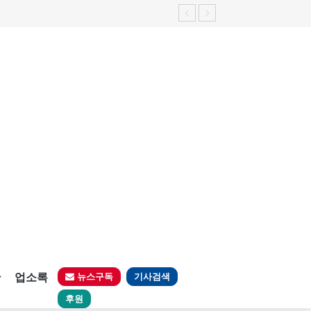
판
업소록
뉴스구독
기사검색
후원