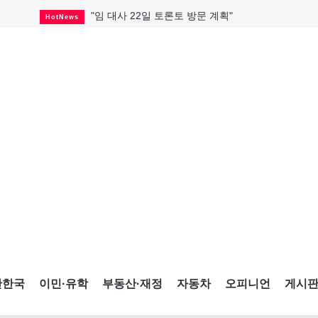
"임 대사 22일 토론토 방문 계획"
HotNews
캐나다 관광업, 올여름 기록적 호황
HotNews
온타리오 3곳 보궐선거 확정
HotNews
캐나다·미국 교역 20억 불 감소
HotNews
온타리오 공공기관 8곳 감사
HotNews
국내 신차 판매 2개월 연속 증가
Car
토론토 임대주택 5,600가구 공급
HotNews
"음향 시스템 필요한가요?"
HotNews
자매 작가, 장애인 재활캠프서 특별한 재능기부
HotNews
간한국
이민·유학
부동산·재정
자동차
오피니언
게시