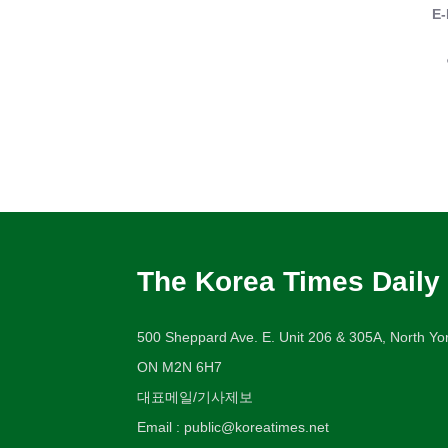
E-
The Korea Times Daily
500 Sheppard Ave. E. Unit 206 & 305A, North Yor
ON M2N 6H7
대표메일/기사제보
Email : public@koreatimes.net