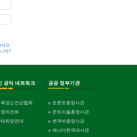
하세요.
니까?
인 공익 네트워크
공공 정부기관
홍푹정신건강협회
토론토총영사관
생명의전화
몬트리올총영사관
생태희망연대
벤쿠버총영사관
캐나다한국대사관