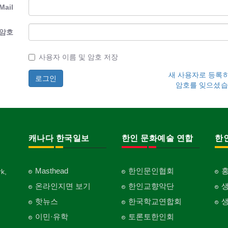
Mail
암호
사용자 이름 및 암호 저장
새 사용자로 등록
암호를 잊으셨습
캐나다 한국일보
한인 문화예술 연합
한
Masthead
한인문인협회
k,
온라인지면 보기
한인교향악단
핫뉴스
한국학교연합회
이민·유학
토론토한인회