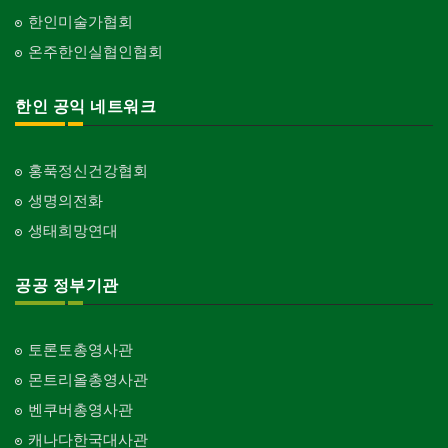
한인미술가협회
온주한인실협인협회
한인 공익 네트워크
홍푹정신건강협회
생명의전화
생태희망연대
공공 정부기관
토론토총영사관
몬트리올총영사관
벤쿠버총영사관
캐나다한국대사관