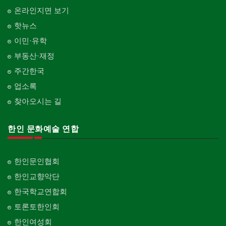
온라인지면 보기
핫뉴스
이민·유학
부동산·재정
주간한국
업소록
찾아오시는 길
한인 문화예술 연합
한인문인협회
한인교향악단
한국학교연합회
토론토한인회
한인여성회