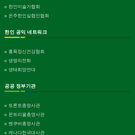
한인미술가협회
온주한인실협인협회
한인 공익 네트워크
홍푹정신건강협회
생명의전화
생태희망연대
공공 정부기관
토론토총영사관
몬트리올총영사관
벤쿠버총영사관
캐나다한국대사관