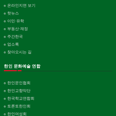
온라인지면 보기
핫뉴스
이민·유학
부동산·재정
주간한국
업소록
찾아오시는 길
한인 문화예술 연합
한인문인협회
한인교향악단
한국학교연합회
토론토한인회
한인여성회