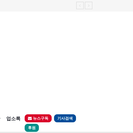
판
업소록
뉴스구독
기사검색
후원