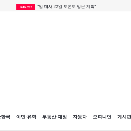
"임 대사 22일 토론토 방문 계획"
HotNews
온타리오 3곳 보궐선거 확정
HotNews
캐나다·미국 교역 20억 불 감소
HotNews
온타리오 공공기관 8곳 감사
HotNews
국내 신차 판매 2개월 연속 증가
Car
캐나다 관광업, 올여름 기록적 호황
HotNews
"음향 시스템 필요한가요?"
HotNews
해외 수감 한국인 4년 새 25% 늘어
HotNews
"마약 범죄에 연루됐으니 돈 보내라"
HotNews
간한국
이민·유학
부동산·재정
자동차
오피니언
게시