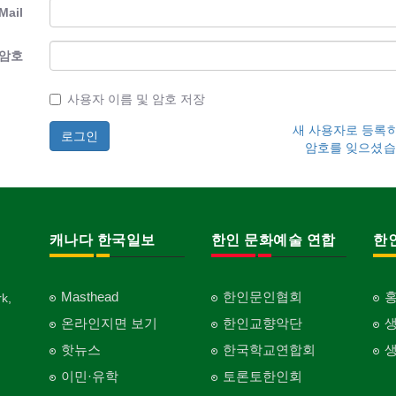
Mail
암호
사용자 이름 및 암호 저장
새 사용자로 등록
암호를 잊으셨습
캐나다 한국일보
한인 문화예술 연합
한
Masthead
한인문인협회
k,
온라인지면 보기
한인교향악단
핫뉴스
한국학교연합회
이민·유학
토론토한인회