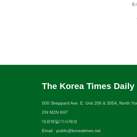
E-
The Korea Times Daily
500 Sheppard Ave. E. Unit 206 & 305A, North Yor
ON M2N 6H7
대표메일/기사제보
Email : public@koreatimes.net