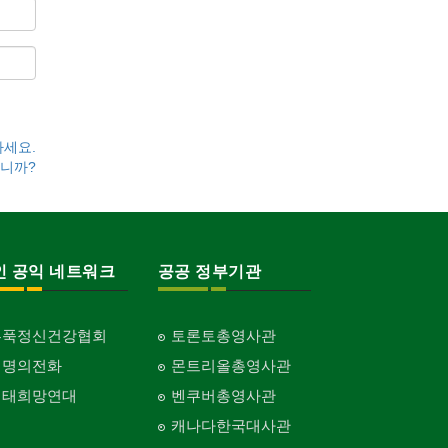
하세요.
니까?
인 공익 네트워크
공공 정부기관
홍푹정신건강협회
토론토총영사관
생명의전화
몬트리올총영사관
생태희망연대
벤쿠버총영사관
캐나다한국대사관