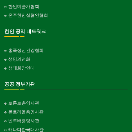
한인미술가협회
온주한인실협인협회
한인 공익 네트워크
홍푹정신건강협회
생명의전화
생태희망연대
공공 정부기관
토론토총영사관
몬트리올총영사관
벤쿠버총영사관
캐나다한국대사관