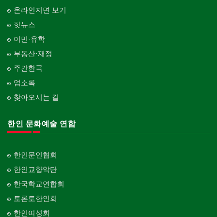
온라인지면 보기
핫뉴스
이민·유학
부동산·재정
주간한국
업소록
찾아오시는 길
한인 문화예술 연합
한인문인협회
한인교향악단
한국학교연합회
토론토한인회
한인여성회