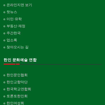
온라인지면 보기
핫뉴스
이민·유학
부동산·재정
주간한국
업소록
찾아오시는 길
한인 문화예술 연합
한인문인협회
한인교향악단
한국학교연합회
토론토한인회
한인여성회