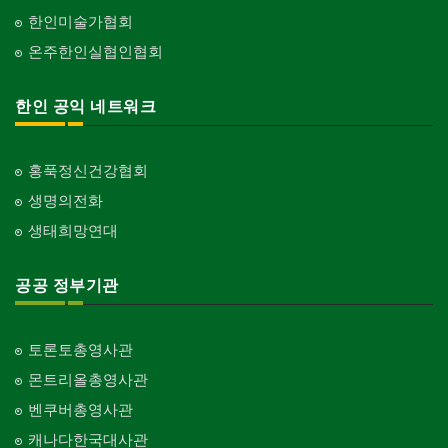
한인미술가협회
온주한인실협인협회
한인 공익 네트워크
홍푹정신건강협회
생명의전화
생태희망연대
공공 정부기관
토론토총영사관
몬트리올총영사관
벤쿠버총영사관
캐나다한국대사관