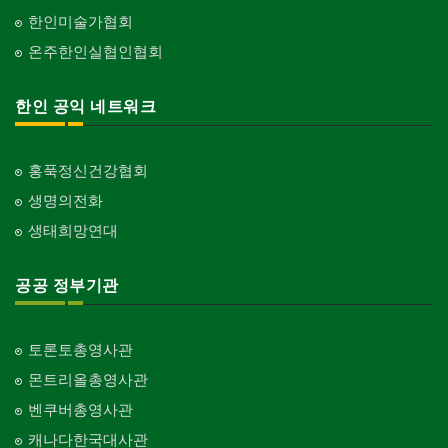
한인미술가협회
온주한인실협인협회
한인 공익 네트워크
홍푹정신건강협회
생명의전화
생태희망연대
공공 정부기관
토론토총영사관
몬트리올총영사관
벤쿠버총영사관
캐나다한국대사관