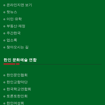
온라인지면 보기
핫뉴스
이민·유학
부동산·재정
주간한국
업소록
찾아오시는 길
한인 문화예술 연합
한인문인협회
한인교향악단
한국학교연합회
토론토한인회
한인여성회