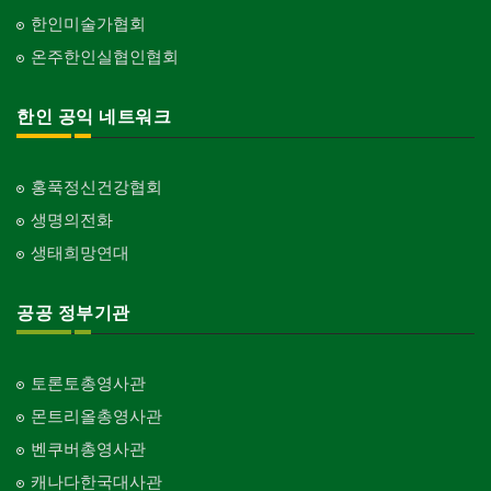
한인미술가협회
온주한인실협인협회
한인 공익 네트워크
홍푹정신건강협회
생명의전화
생태희망연대
공공 정부기관
토론토총영사관
몬트리올총영사관
벤쿠버총영사관
캐나다한국대사관