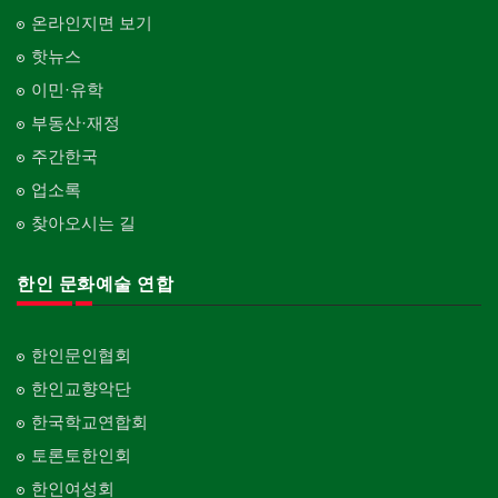
온라인지면 보기
핫뉴스
이민·유학
부동산·재정
주간한국
업소록
찾아오시는 길
한인 문화예술 연합
한인문인협회
한인교향악단
한국학교연합회
토론토한인회
한인여성회