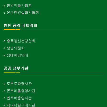
한인미술가협회
온주한인실협인협회
한인 공익 네트워크
홍푹정신건강협회
생명의전화
생태희망연대
공공 정부기관
토론토총영사관
몬트리올총영사관
벤쿠버총영사관
캐나다한국대사관