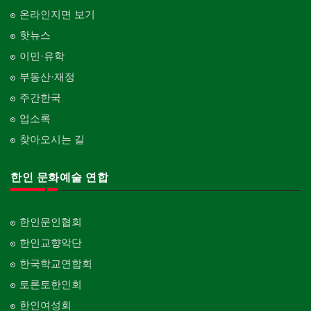
온라인지면 보기
핫뉴스
이민·유학
부동산·재정
주간한국
업소록
찾아오시는 길
한인 문화예술 연합
한인문인협회
한인교향악단
한국학교연합회
토론토한인회
한인여성회