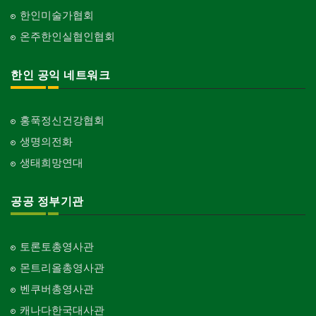
한인미술가협회
온주한인실협인협회
한인 공익 네트워크
홍푹정신건강협회
생명의전화
생태희망연대
공공 정부기관
토론토총영사관
몬트리올총영사관
벤쿠버총영사관
캐나다한국대사관