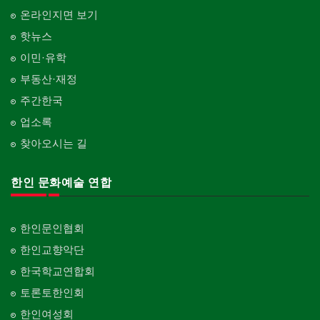
온라인지면 보기
핫뉴스
이민·유학
부동산·재정
주간한국
업소록
찾아오시는 길
한인 문화예술 연합
한인문인협회
한인교향악단
한국학교연합회
토론토한인회
한인여성회