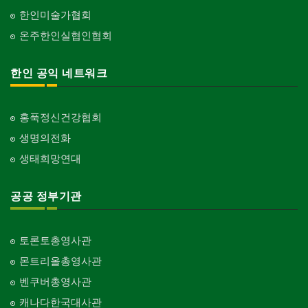
한인미술가협회
온주한인실협인협회
한인 공익 네트워크
홍푹정신건강협회
생명의전화
생태희망연대
공공 정부기관
토론토총영사관
몬트리올총영사관
벤쿠버총영사관
캐나다한국대사관