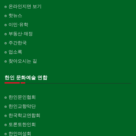
온라인지면 보기
핫뉴스
이민·유학
부동산·재정
주간한국
업소록
찾아오시는 길
한인 문화예술 연합
한인문인협회
한인교향악단
한국학교연합회
토론토한인회
한인여성회