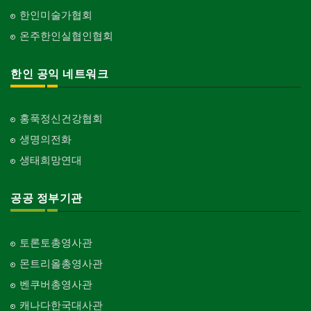
한인미술가협회
온주한인실협인협회
한인 공익 네트워크
홍푹정신건강협회
생명의전화
생태희망연대
공공 정부기관
토론토총영사관
몬트리올총영사관
벤쿠버총영사관
캐나다한국대사관