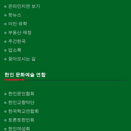
온라인지면 보기
핫뉴스
이민·유학
부동산·재정
주간한국
업소록
찾아오시는 길
한인 문화예술 연합
한인문인협회
한인교향악단
한국학교연합회
토론토한인회
한인여성회