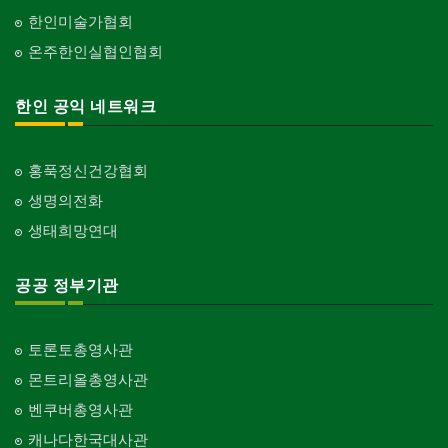
한인미술가협회
온주한인실협인협회
한인 공익 네트워크
홍푹정신건강협회
생명의전화
생태희망연대
공공 정부기관
토론토총영사관
몬트리올총영사관
벤쿠버총영사관
캐나다한국대사관