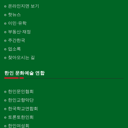
온라인지면 보기
핫뉴스
이민·유학
부동산·재정
주간한국
업소록
찾아오시는 길
한인 문화예술 연합
한인문인협회
한인교향악단
한국학교연합회
토론토한인회
한인여성회