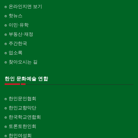
온라인지면 보기
핫뉴스
이민·유학
부동산·재정
주간한국
업소록
찾아오시는 길
한인 문화예술 연합
한인문인협회
한인교향악단
한국학교연합회
토론토한인회
한인여성회