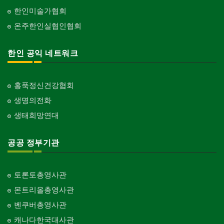
한인미술가협회
온주한인실협인협회
한인 공익 네트워크
홍푹정신건강협회
생명의전화
생태희망연대
공공 정부기관
토론토총영사관
몬트리올총영사관
벤쿠버총영사관
캐나다한국대사관