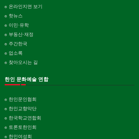
온라인지면 보기
핫뉴스
이민·유학
부동산·재정
주간한국
업소록
찾아오시는 길
한인 문화예술 연합
한인문인협회
한인교향악단
한국학교연합회
토론토한인회
한인여성회