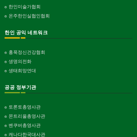
한인미술가협회
온주한인실협인협회
한인 공익 네트워크
홍푹정신건강협회
생명의전화
생태희망연대
공공 정부기관
토론토총영사관
몬트리올총영사관
벤쿠버총영사관
캐나다한국대사관