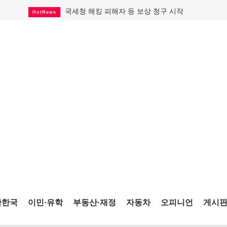
국세청 해킹 피해자 등 보상 청구 시작
HotNews
태국서 14세 중학생 총기난사...최소 8명 살해
HotNews
아동병원 직원 성범죄 혐의로 기소
HotNews
래리 브록 연방보수당 의원 사임
HotNews
포드 자동차, 캐나다서 2만대 리콜
Car
맨발로 누워있거나 냄새 풍기며 음식 먹고...
HotNews
미국 영주권 수속 한인, 공항서 체포돼
HotNews
"벌써 내년 여름이 기다려진다"
CultureSports
캐나다 실업률 6.4%...2년래 최저
HotNews
간한국
이민·유학
부동산·재정
자동차
오피니언
게시