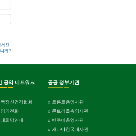
하세요.
니까?
인 공익 네트워크
공공 정부기관
홍푹정신건강협회
토론토총영사관
생명의전화
몬트리올총영사관
생태희망연대
벤쿠버총영사관
캐나다한국대사관