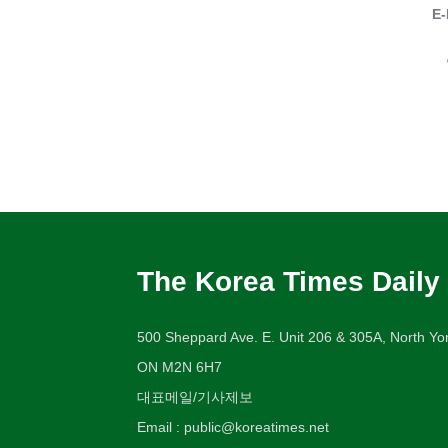
E-
The Korea Times Daily
500 Sheppard Ave. E. Unit 206 & 305A, North Yor
ON M2N 6H7
대표메일/기사제보
Email : public@koreatimes.net