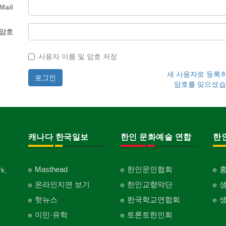
Mail
암호
사용자 이름 및 암호 저장
새 사용자로 등록
암호를 잊으셨습
캐나다 한국일보
한인 문화예술 연합
한
Masthead
한인문인협회
k,
온라인지면 보기
한인교향악단
핫뉴스
한국학교연합회
이민·유학
토론토한인회