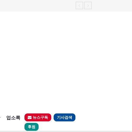
판
업소록
뉴스구독
기사검색
후원