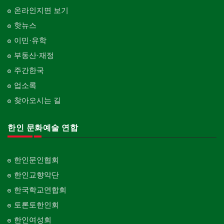
온라인지면 보기
핫뉴스
이민·유학
부동산·재정
주간한국
업소록
찾아오시는 길
한인 문화예술 연합
한인문인협회
한인교향악단
한국학교연합회
토론토한인회
한인여성회