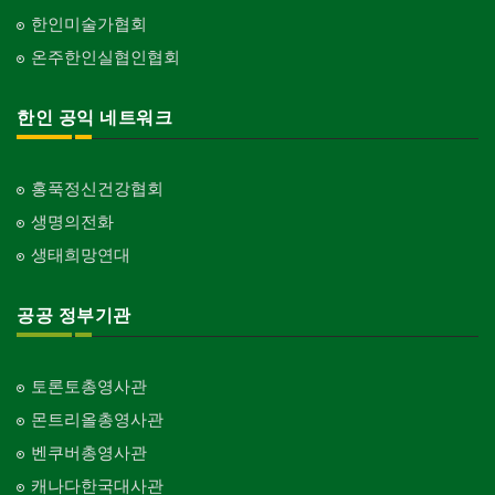
한인미술가협회
온주한인실협인협회
한인 공익 네트워크
홍푹정신건강협회
생명의전화
생태희망연대
공공 정부기관
토론토총영사관
몬트리올총영사관
벤쿠버총영사관
캐나다한국대사관