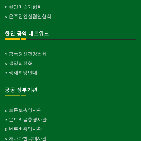
한인미술가협회
온주한인실협인협회
한인 공익 네트워크
홍푹정신건강협회
생명의전화
생태희망연대
공공 정부기관
토론토총영사관
몬트리올총영사관
벤쿠버총영사관
캐나다한국대사관