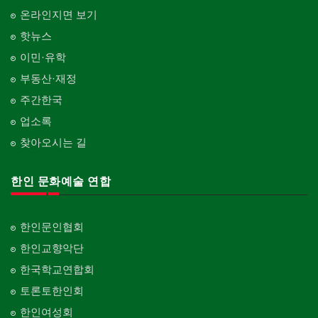
온라인지면 보기
핫뉴스
이민·유학
부동산·재정
주간한국
업소록
찾아오시는 길
한인 문화예술 연합
한인문인협회
한인교향악단
한국학교연합회
토론토한인회
한인여성회