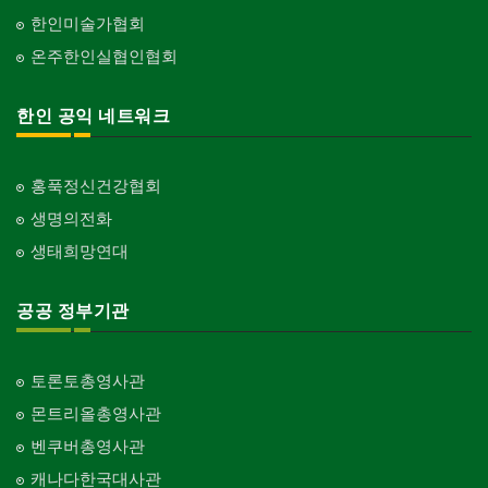
한인미술가협회
온주한인실협인협회
한인 공익 네트워크
홍푹정신건강협회
생명의전화
생태희망연대
공공 정부기관
토론토총영사관
몬트리올총영사관
벤쿠버총영사관
캐나다한국대사관