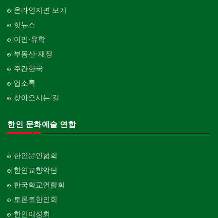
온라인지면 보기
핫뉴스
이민·유학
부동산·재정
주간한국
업소록
찾아오시는 길
한인 문화예술 연합
한인문인협회
한인교향악단
한국학교연합회
토론토한인회
한인여성회