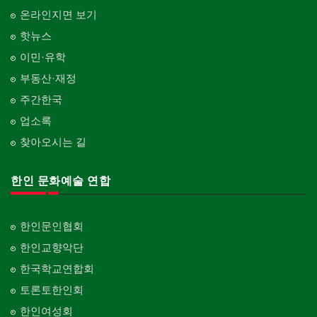
온라인지면 보기
핫뉴스
이민·유학
부동산·재정
주간한국
업소록
찾아오시는 길
한인 문화예술 연합
한인문인협회
한인교향악단
한국학교연합회
토론토한인회
한인여성회