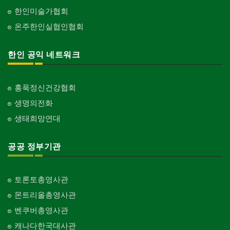
한인미술가협회
온주한인실협인협회
한인 공익 네트워크
홍푹정신건강협회
생명의전화
생태희망연대
공공 정부기관
토론토총영사관
몬트리올총영사관
벤쿠버총영사관
캐나다한국대사관