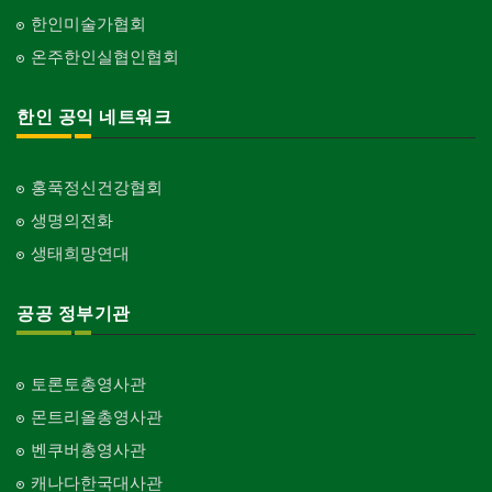
한인미술가협회
온주한인실협인협회
한인 공익 네트워크
홍푹정신건강협회
생명의전화
생태희망연대
공공 정부기관
토론토총영사관
몬트리올총영사관
벤쿠버총영사관
캐나다한국대사관