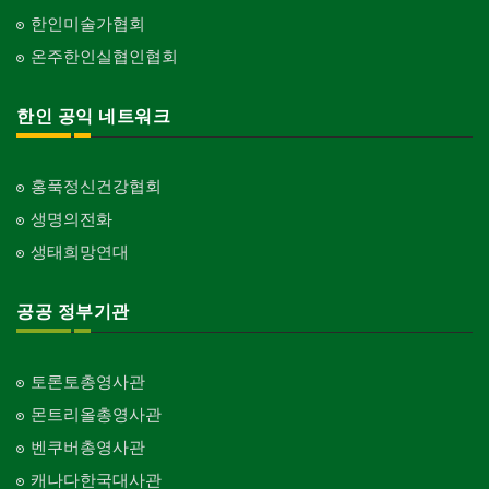
한인미술가협회
온주한인실협인협회
한인 공익 네트워크
홍푹정신건강협회
생명의전화
생태희망연대
공공 정부기관
토론토총영사관
몬트리올총영사관
벤쿠버총영사관
캐나다한국대사관