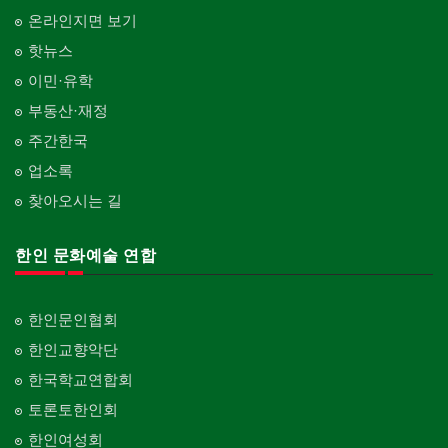
온라인지면 보기
핫뉴스
이민·유학
부동산·재정
주간한국
업소록
찾아오시는 길
한인 문화예술 연합
한인문인협회
한인교향악단
한국학교연합회
토론토한인회
한인여성회