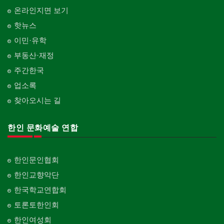
온라인지면 보기
핫뉴스
이민·유학
부동산·재정
주간한국
업소록
찾아오시는 길
한인 문화예술 연합
한인문인협회
한인교향악단
한국학교연합회
토론토한인회
한인여성회