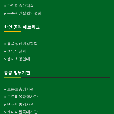
한인미술가협회
온주한인실협인협회
한인 공익 네트워크
홍푹정신건강협회
생명의전화
생태희망연대
공공 정부기관
토론토총영사관
몬트리올총영사관
벤쿠버총영사관
캐나다한국대사관