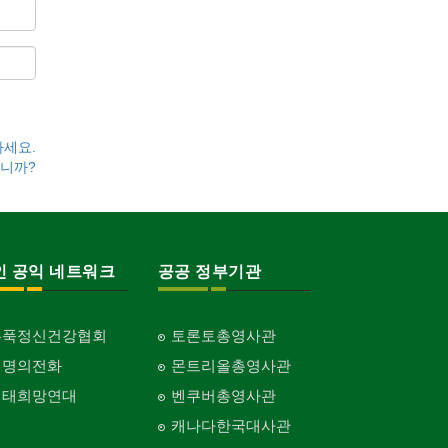
하세요.
니까?
인 공익 네트워크
공공 정부기관
홍푹정신건강협회
토론토총영사관
생명의전화
몬트리올총영사관
생태희망연대
벤쿠버총영사관
캐나다한국대사관