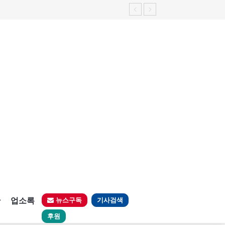
판
업소록
뉴스구독
기사검색
후원