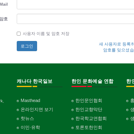
Mail
암호
사용자 이름 및 암호 저장
새 사용자로 등록
암호를 잊으셨습
캐나다 한국일보
한인 문화예술 연합
한
Masthead
한인문인협회
k,
온라인지면 보기
한인교향악단
핫뉴스
한국학교연합회
이민·유학
토론토한인회