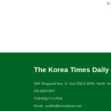
E-
The Korea Times Daily
500 Sheppard Ave. E. Unit 206 & 305A, North Yor
ON M2N 6H7
대표메일/기사제보
Email : public@koreatimes.net