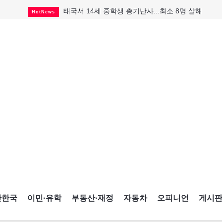
태국서 14세 중학생 총기난사...최소 8명 살해
HotNews
캐나다인 33% "생활비 부담에 보험 축소"
HotNews
"마약 범죄에 연루됐으니 돈 보내라"
HotNews
토론토 살사축제 총격 용의자 체포
HotNews
세계 10대 구조물서 내려오는 CN타워
CultureSports
맨발로 누워있거나 냄새 풍기며 음식 먹고...
HotNews
미 총영사관 총격 용의자 2명 체포
HotNews
"벌써 내년 여름이 기다려진다"
CultureSports
미국 영주권 수속 한인, 공항서 체포돼
HotNews
간한국
이민·유학
부동산·재정
자동차
오피니언
게시