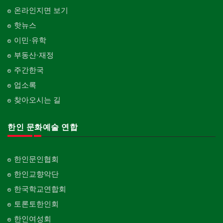
온라인지면 보기
핫뉴스
이민·유학
부동산·재정
주간한국
업소록
찾아오시는 길
한인 문화예술 연합
한인문인협회
한인교향악단
한국학교연합회
토론토한인회
한인여성회