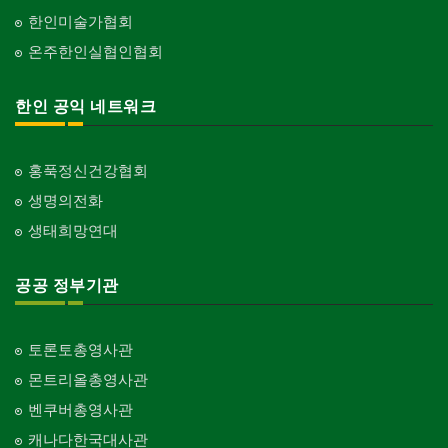
한인미술가협회
온주한인실협인협회
한인 공익 네트워크
홍푹정신건강협회
생명의전화
생태희망연대
공공 정부기관
토론토총영사관
몬트리올총영사관
벤쿠버총영사관
캐나다한국대사관