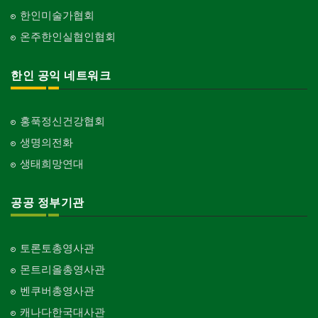
한인미술가협회
온주한인실협인협회
한인 공익 네트워크
홍푹정신건강협회
생명의전화
생태희망연대
공공 정부기관
토론토총영사관
몬트리올총영사관
벤쿠버총영사관
캐나다한국대사관