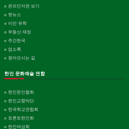
온라인지면 보기
핫뉴스
이민·유학
부동산·재정
주간한국
업소록
찾아오시는 길
한인 문화예술 연합
한인문인협회
한인교향악단
한국학교연합회
토론토한인회
한인여성회