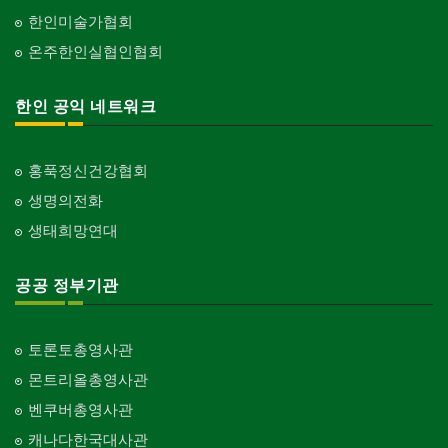
한인미술가협회
온주한인실협인협회
한인 공익 네트워크
홍푹정신건강협회
생명의전화
생태희망연대
공공 정부기관
토론토총영사관
몬트리올총영사관
벤쿠버총영사관
캐나다한국대사관