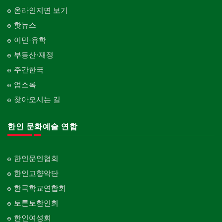
온라인지면 보기
핫뉴스
이민·유학
부동산·재정
주간한국
업소록
찾아오시는 길
한인 문화예술 연합
한인문인협회
한인교향악단
한국학교연합회
토론토한인회
한인여성회