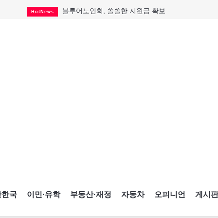
블루어노인회, 쏠쏠한 지원금 확보
HotNews
캐나다인 33% "생활비 부담에 보험 축소"
HotNews
"마약 범죄에 연루됐으니 돈 보내라"
HotNews
토론토 살사축제 총격 용의자 체포
HotNews
세계 10대 구조물서 내려오는 CN타워
CultureSports
이민자의 삶을 문학적 이야기로
CultureSports
미 총영사관 총격 용의자 2명 체포
HotNews
캐나다 공룡 화석, 주화로 탄생
CultureSports
"벌써 내년 여름이 기다려진다"
CultureSports
간한국
이민·유학
부동산·재정
자동차
오피니언
게시