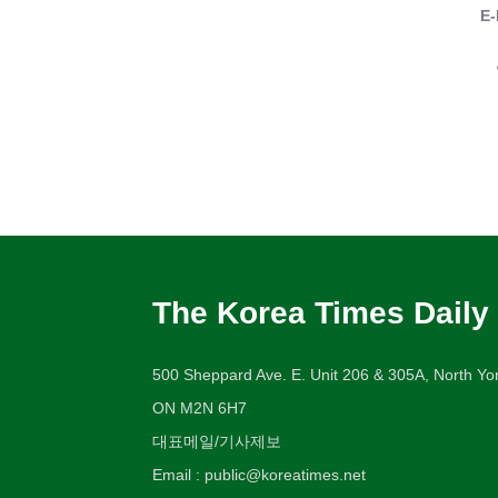
E-
The Korea Times Daily
500 Sheppard Ave. E. Unit 206 & 305A, North Yor
ON M2N 6H7
대표메일/기사제보
Email : public@koreatimes.net