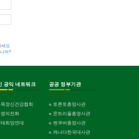
하세요.
니까?
인 공익 네트워크
공공 정부기관
홍푹정신건강협회
토론토총영사관
생명의전화
몬트리올총영사관
생태희망연대
벤쿠버총영사관
캐나다한국대사관