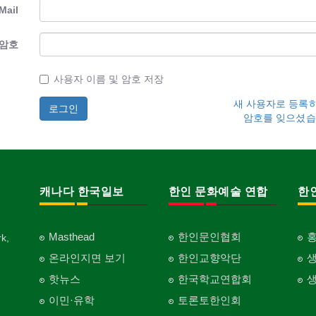
Mail
암호
사용자 이름 및 암호 저장
새 사용자로 등록
암호를 잊으셨습
캐나다 한국일보
한인 문화예술 연합
한
Masthead
한인문인협회
k,
온라인지면 보기
한인교향악단
핫뉴스
한국학교연합회
이민·유학
토론토한인회