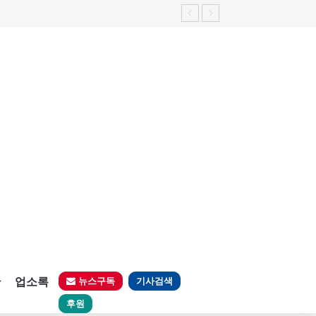
판
업소록
뉴스구독
기사검색
후원