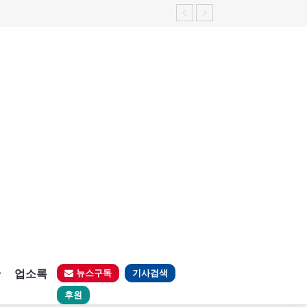
판
업소록
뉴스구독
기사검색
후원