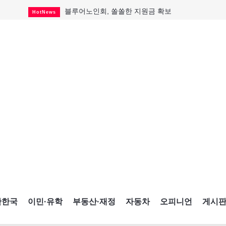
블루어노인회, 쏠쏠한 지원금 확보
HotNews
캐나다인 33% "생활비 부담에 보험 축소"
HotNews
"마약 범죄에 연루됐으니 돈 보내라"
HotNews
토론토 살사축제 총격 용의자 체포
HotNews
세계 10대 구조물서 내려오는 CN타워
CultureSports
이민자의 삶을 문학적 이야기로
CultureSports
미 총영사관 총격 용의자 2명 체포
HotNews
캐나다 공룡 화석, 주화로 탄생
CultureSports
"벌써 내년 여름이 기다려진다"
CultureSports
간한국
이민·유학
부동산·재정
자동차
오피니언
게시