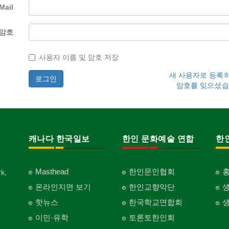
Mail
암호
사용자 이름 및 암호 저장
새 사용자로 등록
암호를 잊으셨습
캐나다 한국일보
한인 문화예술 연합
한
Masthead
한인문인협회
k,
온라인지면 보기
한인교향악단
핫뉴스
한국학교연합회
이민·유학
토론토한인회