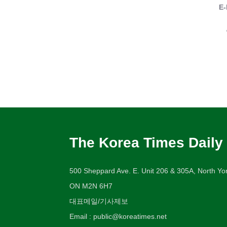
E-
The Korea Times Daily
500 Sheppard Ave. E. Unit 206 & 305A, North Yor
ON M2N 6H7
대표메일/기사제보
Email : public@koreatimes.net