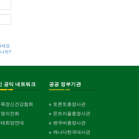
하세요.
니까?
인 공익 네트워크
공공 정부기관
홍푹정신건강협회
토론토총영사관
생명의전화
몬트리올총영사관
생태희망연대
벤쿠버총영사관
캐나다한국대사관