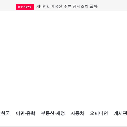
캐나다, 미국산 주류 금지조치 풀까
HotNews
제주 전국체전 10월16일 개막
CultureSports
퇴역 군용기, 산불 진화에 투입
HotNews
국세청 등 해킹 피해자 보상 청구 시작
HotNews
살사축제 총격 용의자 기소
HotNews
아동병원 직원 성범죄 혐의로 기소
HotNews
미국 영주권 수속 한인, 공항서 체포돼
HotNews
K-컬처 크루즈 타고 토론토 달군다
CultureSports
CNE에 한국의 맛과 멋 스며든다
HotNews
간한국
이민·유학
부동산·재정
자동차
오피니언
게시