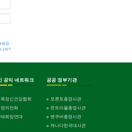
하세요.
니까?
인 공익 네트워크
공공 정부기관
홍푹정신건강협회
토론토총영사관
생명의전화
몬트리올총영사관
생태희망연대
벤쿠버총영사관
캐나다한국대사관