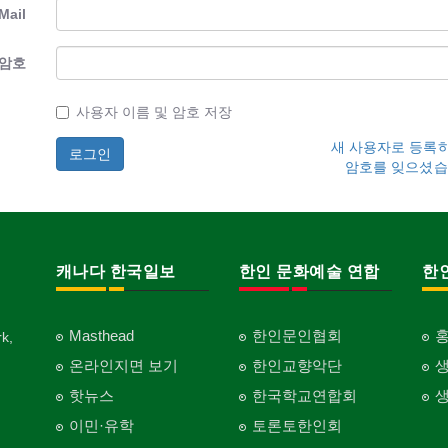
Mail
암호
사용자 이름 및 암호 저장
새 사용자로 등록
암호를 잊으셨습
캐나다 한국일보
한인 문화예술 연합
한
Masthead
한인문인협회
k,
온라인지면 보기
한인교향악단
핫뉴스
한국학교연합회
이민·유학
토론토한인회