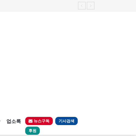
판
업소록
뉴스구독
기사검색
후원