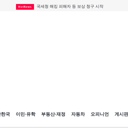
국세청 해킹 피해자 등 보상 청구 시작
HotNews
태국서 14세 중학생 총기난사...최소 8명 살해
HotNews
아동병원 직원 성범죄 혐의로 기소
HotNews
래리 브록 연방보수당 의원 사임
HotNews
포드 자동차, 캐나다서 2만대 리콜
Car
맨발로 누워있거나 냄새 풍기며 음식 먹고...
HotNews
미국 영주권 수속 한인, 공항서 체포돼
HotNews
"벌써 내년 여름이 기다려진다"
CultureSports
캐나다 실업률 6.4%...2년래 최저
HotNews
간한국
이민·유학
부동산·재정
자동차
오피니언
게시