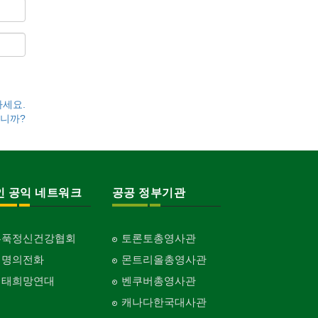
하세요.
니까?
인 공익 네트워크
공공 정부기관
홍푹정신건강협회
토론토총영사관
생명의전화
몬트리올총영사관
생태희망연대
벤쿠버총영사관
캐나다한국대사관