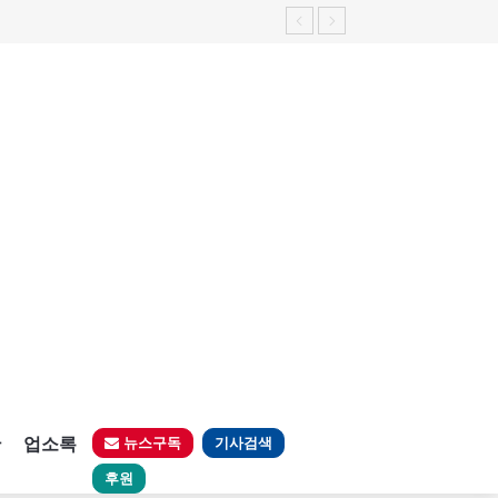
판
업소록
뉴스구독
기사검색
후원