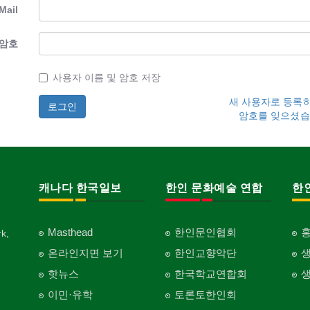
Mail
암호
사용자 이름 및 암호 저장
새 사용자로 등록
암호를 잊으셨습
캐나다 한국일보
한인 문화예술 연합
한
Masthead
한인문인협회
k,
온라인지면 보기
한인교향악단
핫뉴스
한국학교연합회
이민·유학
토론토한인회