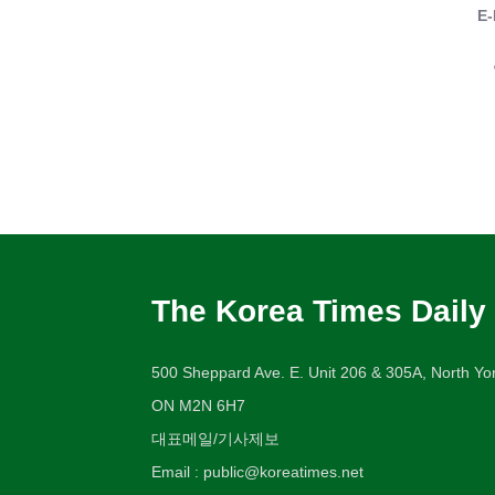
E-
The Korea Times Daily
500 Sheppard Ave. E. Unit 206 & 305A, North Yor
ON M2N 6H7
대표메일/기사제보
Email : public@koreatimes.net