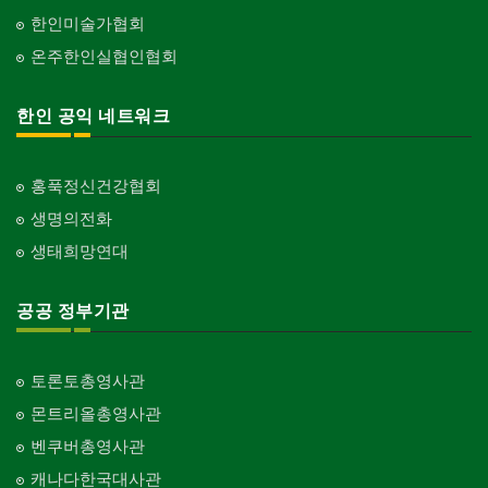
한인미술가협회
온주한인실협인협회
한인 공익 네트워크
홍푹정신건강협회
생명의전화
생태희망연대
공공 정부기관
토론토총영사관
몬트리올총영사관
벤쿠버총영사관
캐나다한국대사관