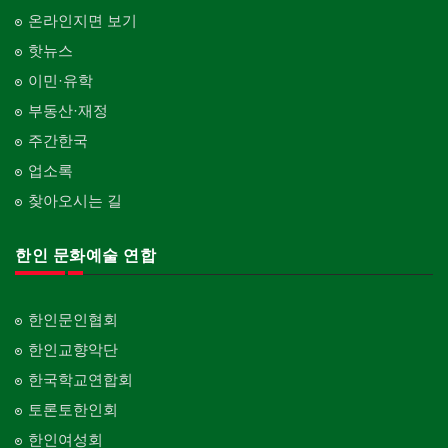
온라인지면 보기
핫뉴스
이민·유학
부동산·재정
주간한국
업소록
찾아오시는 길
한인 문화예술 연합
한인문인협회
한인교향악단
한국학교연합회
토론토한인회
한인여성회