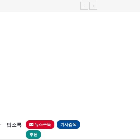
판
업소록
뉴스구독
기사검색
후원