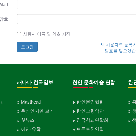
Mail
암호
사용자 이름 및 암호 저장
새 사용자로 등록
암호를 잊으셨습
캐나다 한국일보
한인 문화예술 연합
한
Masthead
한인문인협회
k,
온라인지면 보기
한인교향악단
핫뉴스
한국학교연합회
이민·유학
토론토한인회