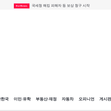
국세청 해킹 피해자 등 보상 청구 시작
HotNews
살사축제 총격 용의자 기소
HotNews
태국서 14세 중학생 총기난사...최소 8명 살해
HotNews
래리 브록 연방보수당 의원 사임
HotNews
아동병원 직원 성범죄 혐의로 기소
HotNews
맨발로 누워있거나 냄새 풍기며 음식 먹고...
HotNews
미국 영주권 수속 한인, 공항서 체포돼
HotNews
"벌써 내년 여름이 기다려진다"
CultureSports
캐나다 실업률 6.4%...2년래 최저
HotNews
간한국
이민·유학
부동산·재정
자동차
오피니언
게시