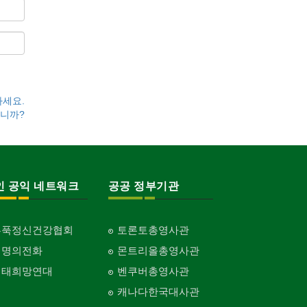
하세요.
니까?
인 공익 네트워크
공공 정부기관
홍푹정신건강협회
토론토총영사관
생명의전화
몬트리올총영사관
생태희망연대
벤쿠버총영사관
캐나다한국대사관