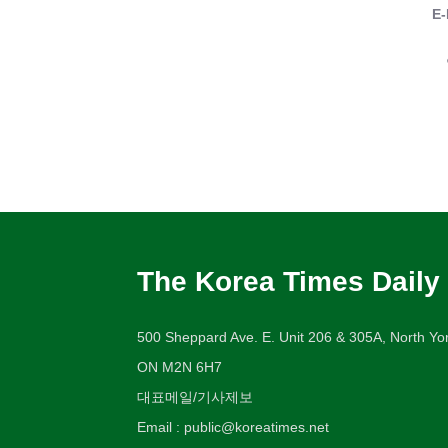
E-
The Korea Times Daily
500 Sheppard Ave. E. Unit 206 & 305A, North Yor
ON M2N 6H7
대표메일/기사제보
Email : public@koreatimes.net