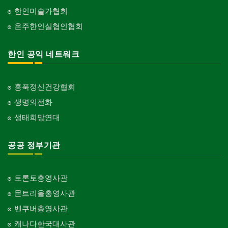
한인미술가협회
온주한인실협인협회
한인 공익 네트워크
홍푹정신건강협회
생명의전화
생태희망연대
공공 정부기관
토론토총영사관
몬트리올총영사관
벤쿠버총영사관
캐나다한국대사관