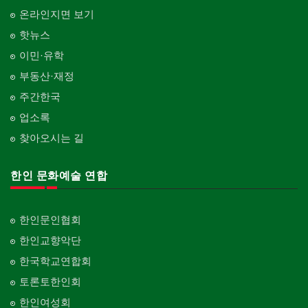
온라인지면 보기
핫뉴스
이민·유학
부동산·재정
주간한국
업소록
찾아오시는 길
한인 문화예술 연합
한인문인협회
한인교향악단
한국학교연합회
토론토한인회
한인여성회