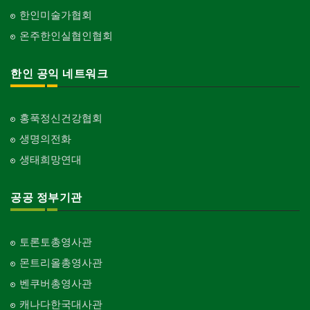
한인미술가협회
온주한인실협인협회
한인 공익 네트워크
홍푹정신건강협회
생명의전화
생태희망연대
공공 정부기관
토론토총영사관
몬트리올총영사관
벤쿠버총영사관
캐나다한국대사관