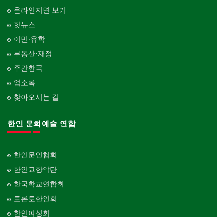
온라인지면 보기
핫뉴스
이민·유학
부동산·재정
주간한국
업소록
찾아오시는 길
한인 문화예술 연합
한인문인협회
한인교향악단
한국학교연합회
토론토한인회
한인여성회