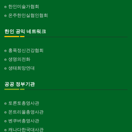
한인미술가협회
온주한인실협인협회
한인 공익 네트워크
홍푹정신건강협회
생명의전화
생태희망연대
공공 정부기관
토론토총영사관
몬트리올총영사관
벤쿠버총영사관
캐나다한국대사관