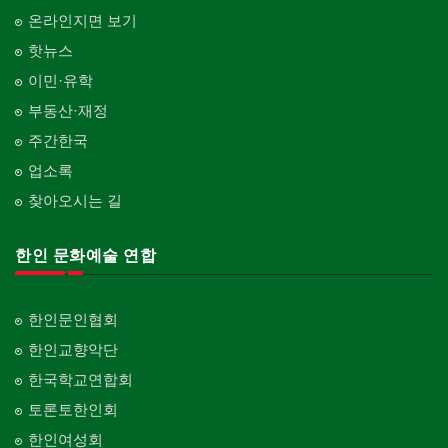
온라인지면 보기
핫뉴스
이민·유학
부동산·재정
주간한국
업소록
찾아오시는 길
한인 문화예술 연합
한인문인협회
한인교향악단
한국학교연합회
토론토한인회
한인여성회