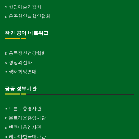
한인미술가협회
온주한인실협인협회
한인 공익 네트워크
홍푹정신건강협회
생명의전화
생태희망연대
공공 정부기관
토론토총영사관
몬트리올총영사관
벤쿠버총영사관
캐나다한국대사관