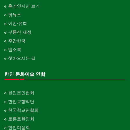
온라인지면 보기
핫뉴스
이민·유학
부동산·재정
주간한국
업소록
찾아오시는 길
한인 문화예술 연합
한인문인협회
한인교향악단
한국학교연합회
토론토한인회
한인여성회