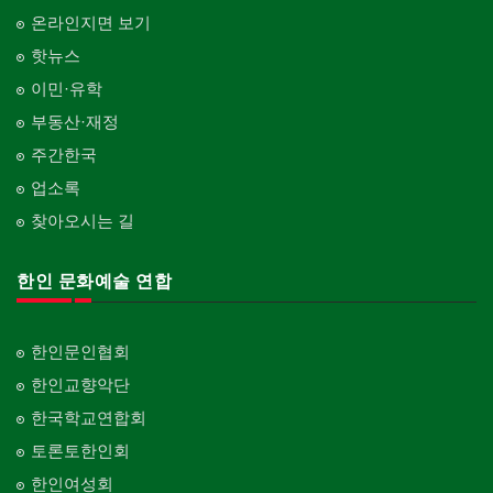
온라인지면 보기
핫뉴스
이민·유학
부동산·재정
주간한국
업소록
찾아오시는 길
한인 문화예술 연합
한인문인협회
한인교향악단
한국학교연합회
토론토한인회
한인여성회