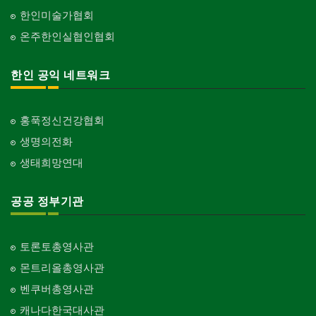
한인미술가협회
온주한인실협인협회
한인 공익 네트워크
홍푹정신건강협회
생명의전화
생태희망연대
공공 정부기관
토론토총영사관
몬트리올총영사관
벤쿠버총영사관
캐나다한국대사관